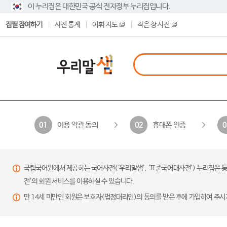
이 누리집은 대한민국 공식 전자정부 누리집입니다.
집필 참여하기
사전 통계
어휘 지도
작은 창 사전
이용 약관 동의
휴대폰 인증
01
02
0
국립국어원에서 제공하는 국어사전(‘우리말샘’, ‘표준국어대사전’) 누리집은 통
전’의 회원 서비스를 이용하실 수 있습니다.
만 14세 미만인 회원은 보호자(법정대리인)의 동의를 받은 후에 가입하여 주시