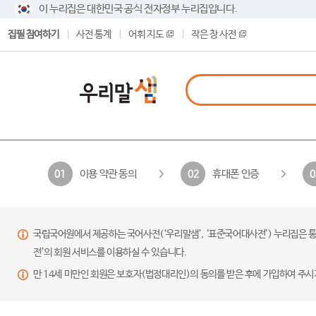
이 누리집은 대한민국 공식 전자정부 누리집입니다.
집필 참여하기
사전 통계
어휘 지도
작은 창 사전
이용 약관 동의
휴대폰 인증
01
02
0
국립국어원에서 제공하는 국어사전(‘우리말샘’, ‘표준국어대사전’) 누리집은 통
전’의 회원 서비스를 이용하실 수 있습니다.
만 14세 미만인 회원은 보호자(법정대리인)의 동의를 받은 후에 가입하여 주시