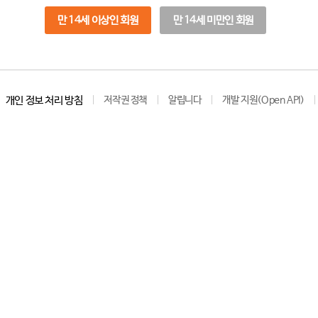
만 14세 이상인 회원
만 14세 미만인 회원
개인 정보 처리 방침
저작권 정책
알립니다
개발 지원(Open API)