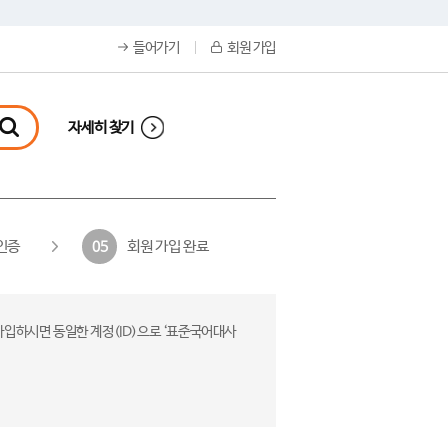
들어가기
회원 가입
자세히 찾기
인증
회원 가입 완료
05
가입하시면 동일한 계정(ID)으로 ‘표준국어대사