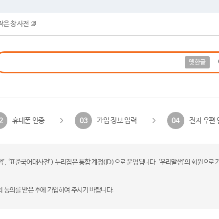
작은 창 사전
옛한글
휴대폰 인증
가입 정보 입력
전자 우편 
2
03
04
 ‘표준국어대사전’) 누리집은 통합 계정(ID)으로 운영됩니다. ‘우리말샘’의 회원으로 
의 동의를 받은 후에 가입하여 주시기 바랍니다.