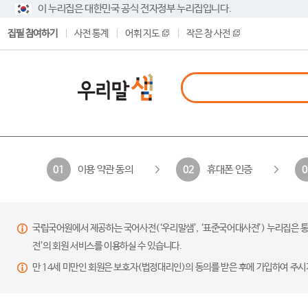
이 누리집은 대한민국 공식 전자정부 누리집입니다.
집필 참여하기
사전 통계
어휘 지도
작은 창 사전
이용 약관 동의
휴대폰 인증
01
02
0
국립국어원에서 제공하는 국어사전(‘우리말샘’, ‘표준국어대사전’) 누리집은 통
전’의 회원 서비스를 이용하실 수 있습니다.
만 14세 미만인 회원은 보호자(법정대리인)의 동의를 받은 후에 가입하여 주시