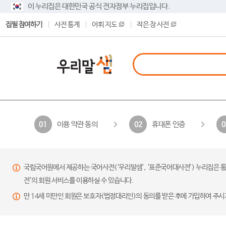
이 누리집은 대한민국 공식 전자정부 누리집입니다.
집필 참여하기
사전 통계
어휘 지도
작은 창 사전
이용 약관 동의
휴대폰 인증
01
02
0
국립국어원에서 제공하는 국어사전(‘우리말샘’, ‘표준국어대사전’) 누리집은 통
전’의 회원 서비스를 이용하실 수 있습니다.
만 14세 미만인 회원은 보호자(법정대리인)의 동의를 받은 후에 가입하여 주시