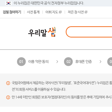
이 누리집은 대한민국 공식 전자정부 누리집입니다.
집필 참여하기
사전 통계
어휘 지도
작은 창 사전
이용 약관 동의
휴대폰 인증
01
02
0
국립국어원에서 제공하는 국어사전(‘우리말샘’, ‘표준국어대사전’) 누리집은 통
전’의 회원 서비스를 이용하실 수 있습니다.
만 14세 미만인 회원은 보호자(법정대리인)의 동의를 받은 후에 가입하여 주시