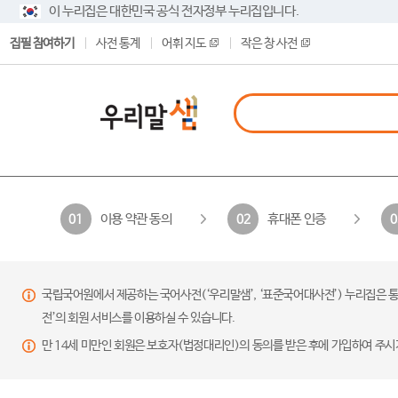
이 누리집은 대한민국 공식 전자정부 누리집입니다.
집필 참여하기
사전 통계
어휘 지도
작은 창 사전
이용 약관 동의
휴대폰 인증
01
02
0
국립국어원에서 제공하는 국어사전(‘우리말샘’, ‘표준국어대사전’) 누리집은 통
전’의 회원 서비스를 이용하실 수 있습니다.
만 14세 미만인 회원은 보호자(법정대리인)의 동의를 받은 후에 가입하여 주시