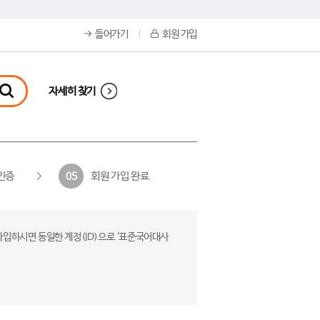
들어가기
회원 가입
자세히 찾기
인증
회원 가입 완료
05
가입하시면 동일한 계정(ID)으로 ‘표준국어대사