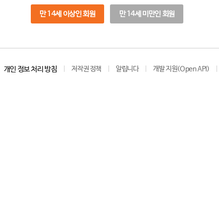
만 14세 이상인 회원
만 14세 미만인 회원
개인 정보 처리 방침
저작권 정책
알립니다
개발 지원(Open API)