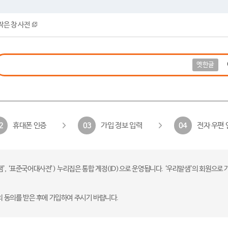
작은 창 사전
옛한글
휴대폰 인증
가입 정보 입력
전자 우편 
2
03
04
 ‘표준국어대사전’) 누리집은 통합 계정(ID)으로 운영됩니다. ‘우리말샘’의 회원으로 
의 동의를 받은 후에 가입하여 주시기 바랍니다.