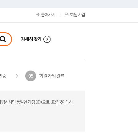
들어가기
회원 가입
자세히 찾기
인증
회원 가입 완료
05
가입하시면 동일한 계정(ID)으로 ‘표준국어대사