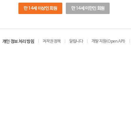
만 14세 이상인 회원
만 14세 미만인 회원
개인 정보 처리 방침
저작권 정책
알립니다
개발 지원(Open API)