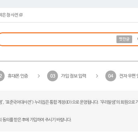
작은 창 사전
옛한글
휴대폰 인증
가입 정보 입력
전자 우편 
2
03
04
 ‘표준국어대사전’) 누리집은 통합 계정(ID)으로 운영됩니다. ‘우리말샘’의 회원으로 
의 동의를 받은 후에 가입하여 주시기 바랍니다.