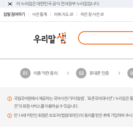
이 누리집은 대한민국 공식 전자정부 누리집입니다.
집필 참여하기
사전 통계
어휘 지도
작은 창 사전
이용 약관 동의
휴대폰 인증
01
02
0
국립국어원에서 제공하는 국어사전(‘우리말샘’, ‘표준국어대사전’) 누리집은 통
전’의 회원 서비스를 이용하실 수 있습니다.
만 14세 미만인 회원은 보호자(법정대리인)의 동의를 받은 후에 가입하여 주시