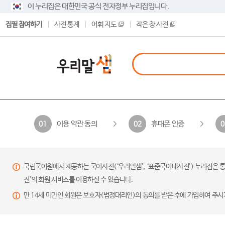
이 누리집은 대한민국 공식 전자정부 누리집입니다.
집필 참여하기
사전 통계
어휘 지도
작은 창 사전
이용 약관 동의
휴대폰 인증
01
02
0
국립국어원에서 제공하는 국어사전(‘우리말샘’, ‘표준국어대사전’) 누리집은 통
전’의 회원 서비스를 이용하실 수 있습니다.
만 14세 미만인 회원은 보호자(법정대리인)의 동의를 받은 후에 가입하여 주시