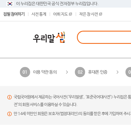
이 누리집은 대한민국 공식 전자정부 누리집입니다.
집필 참여하기
사전 통계
어휘 지도
작은 창 사전
이용 약관 동의
휴대폰 인증
01
02
0
국립국어원에서 제공하는 국어사전(‘우리말샘’, ‘표준국어대사전’) 누리집은 통
전’의 회원 서비스를 이용하실 수 있습니다.
만 14세 미만인 회원은 보호자(법정대리인)의 동의를 받은 후에 가입하여 주시