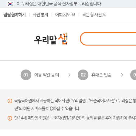
이 누리집은 대한민국 공식 전자정부 누리집입니다.
집필 참여하기
사전 통계
어휘 지도
작은 창 사전
이용 약관 동의
휴대폰 인증
01
02
0
국립국어원에서 제공하는 국어사전(‘우리말샘’, ‘표준국어대사전’) 누리집은 통
전’의 회원 서비스를 이용하실 수 있습니다.
만 14세 미만인 회원은 보호자(법정대리인)의 동의를 받은 후에 가입하여 주시