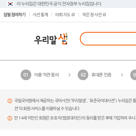
이 누리집은 대한민국 공식 전자정부 누리집입니다.
집필 참여하기
사전 통계
어휘 지도
작은 창 사전
이용 약관 동의
휴대폰 인증
01
02
0
국립국어원에서 제공하는 국어사전(‘우리말샘’, ‘표준국어대사전’) 누리집은 통
전’의 회원 서비스를 이용하실 수 있습니다.
만 14세 미만인 회원은 보호자(법정대리인)의 동의를 받은 후에 가입하여 주시