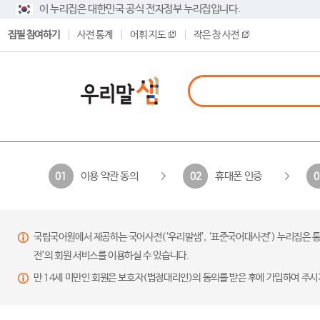
이 누리집은 대한민국 공식 전자정부 누리집입니다.
집필 참여하기
사전 통계
어휘 지도
작은 창 사전
이용 약관 동의
휴대폰 인증
01
02
0
국립국어원에서 제공하는 국어사전(‘우리말샘’, ‘표준국어대사전’) 누리집은 통
전’의 회원 서비스를 이용하실 수 있습니다.
만 14세 미만인 회원은 보호자(법정대리인)의 동의를 받은 후에 가입하여 주시