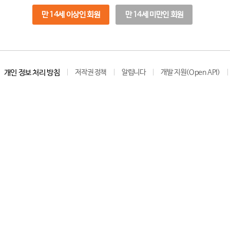
만 14세 이상인 회원
만 14세 미만인 회원
개인 정보 처리 방침
저작권 정책
알립니다
개발 지원(Open API)