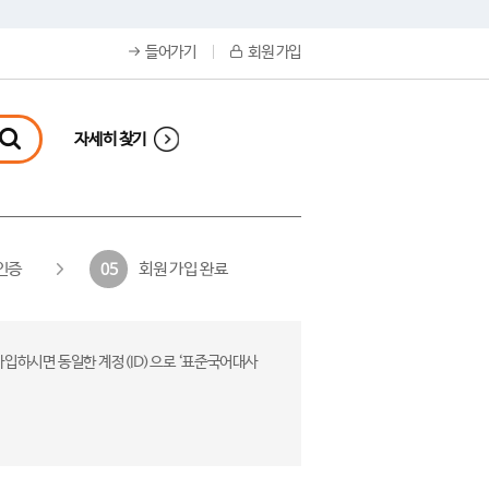
들어가기
회원 가입
자세히 찾기
인증
회원 가입 완료
05
가입하시면 동일한 계정(ID)으로 ‘표준국어대사