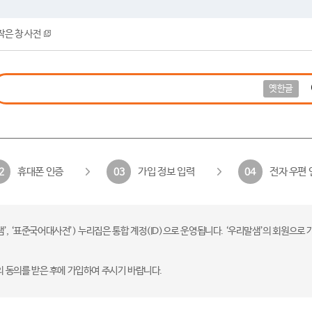
작은 창 사전
옛한글
휴대폰 인증
가입 정보 입력
전자 우편 
2
03
04
 ‘표준국어대사전’) 누리집은 통합 계정(ID)으로 운영됩니다. ‘우리말샘’의 회원으로 
의 동의를 받은 후에 가입하여 주시기 바랍니다.