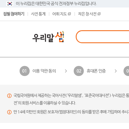
이 누리집은 대한민국 공식 전자정부 누리집입니다.
집필 참여하기
사전 통계
어휘 지도
작은 창 사전
이용 약관 동의
휴대폰 인증
01
02
0
국립국어원에서 제공하는 국어사전(‘우리말샘’, ‘표준국어대사전’) 누리집은 통
전’의 회원 서비스를 이용하실 수 있습니다.
만 14세 미만인 회원은 보호자(법정대리인)의 동의를 받은 후에 가입하여 주시