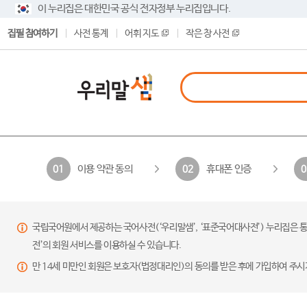
이 누리집은 대한민국 공식 전자정부 누리집입니다.
집필 참여하기
사전 통계
어휘 지도
작은 창 사전
이용 약관 동의
휴대폰 인증
01
02
0
국립국어원에서 제공하는 국어사전(‘우리말샘’, ‘표준국어대사전’) 누리집은 통
전’의 회원 서비스를 이용하실 수 있습니다.
만 14세 미만인 회원은 보호자(법정대리인)의 동의를 받은 후에 가입하여 주시