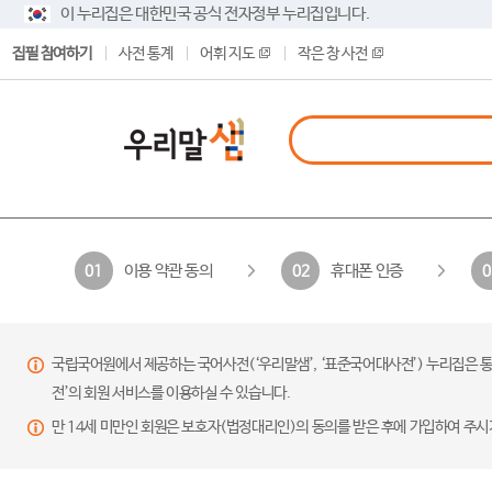
이 누리집은 대한민국 공식 전자정부 누리집입니다.
집필 참여하기
사전 통계
어휘 지도
작은 창 사전
이용 약관 동의
휴대폰 인증
01
02
0
국립국어원에서 제공하는 국어사전(‘우리말샘’, ‘표준국어대사전’) 누리집은 통
전’의 회원 서비스를 이용하실 수 있습니다.
만 14세 미만인 회원은 보호자(법정대리인)의 동의를 받은 후에 가입하여 주시