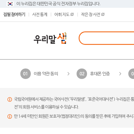
이 누리집은 대한민국 공식 전자정부 누리집입니다.
집필 참여하기
사전 통계
어휘 지도
작은 창 사전
이용 약관 동의
휴대폰 인증
01
02
0
국립국어원에서 제공하는 국어사전(‘우리말샘’, ‘표준국어대사전’) 누리집은 통
전’의 회원 서비스를 이용하실 수 있습니다.
만 14세 미만인 회원은 보호자(법정대리인)의 동의를 받은 후에 가입하여 주시