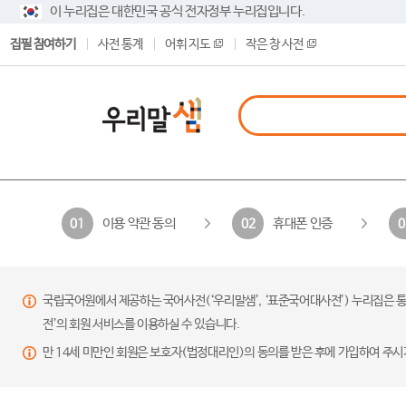
이 누리집은 대한민국 공식 전자정부 누리집입니다.
집필 참여하기
사전 통계
어휘 지도
작은 창 사전
이용 약관 동의
휴대폰 인증
01
02
0
국립국어원에서 제공하는 국어사전(‘우리말샘’, ‘표준국어대사전’) 누리집은 통
전’의 회원 서비스를 이용하실 수 있습니다.
만 14세 미만인 회원은 보호자(법정대리인)의 동의를 받은 후에 가입하여 주시