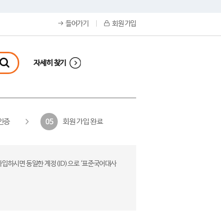
들어가기
회원 가입
자세히 찾기
인증
회원 가입 완료
05
가입하시면 동일한 계정(ID)으로 ‘표준국어대사