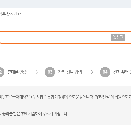
작은 창 사전
옛한글
휴대폰 인증
가입 정보 입력
전자 우편 
2
03
04
 ‘표준국어대사전’) 누리집은 통합 계정(ID)으로 운영됩니다. ‘우리말샘’의 회원으로 
의 동의를 받은 후에 가입하여 주시기 바랍니다.