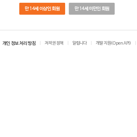
만 14세 이상인 회원
만 14세 미만인 회원
개인 정보 처리 방침
저작권 정책
알립니다
개발 지원(Open API)