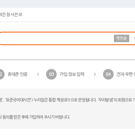
작은 창 사전
옛한글
휴대폰 인증
가입 정보 입력
전자 우편 
2
03
04
 ‘표준국어대사전’) 누리집은 통합 계정(ID)으로 운영됩니다. ‘우리말샘’의 회원으로 
의 동의를 받은 후에 가입하여 주시기 바랍니다.