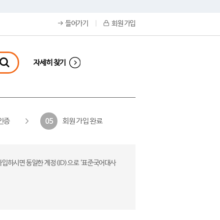
들어가기
회원 가입
자세히 찾기
인증
회원 가입 완료
05
가입하시면 동일한 계정(ID)으로 ‘표준국어대사