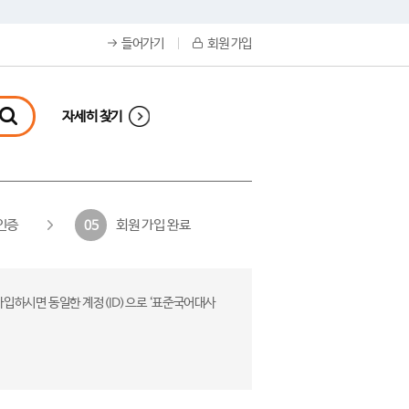
들어가기
회원 가입
자세히 찾기
인증
회원 가입 완료
05
가입하시면 동일한 계정(ID)으로 ‘표준국어대사