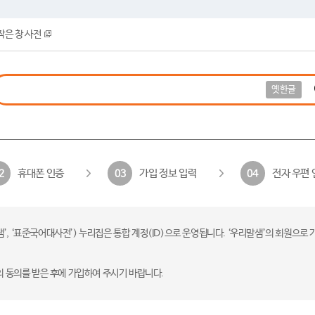
작은 창 사전
옛한글
휴대폰 인증
가입 정보 입력
전자 우편 
2
03
04
 ‘표준국어대사전’) 누리집은 통합 계정(ID)으로 운영됩니다. ‘우리말샘’의 회원으로 
의 동의를 받은 후에 가입하여 주시기 바랍니다.