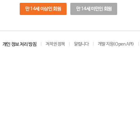
만 14세 이상인 회원
만 14세 미만인 회원
개인 정보 처리 방침
저작권 정책
알립니다
개발 지원(Open API)