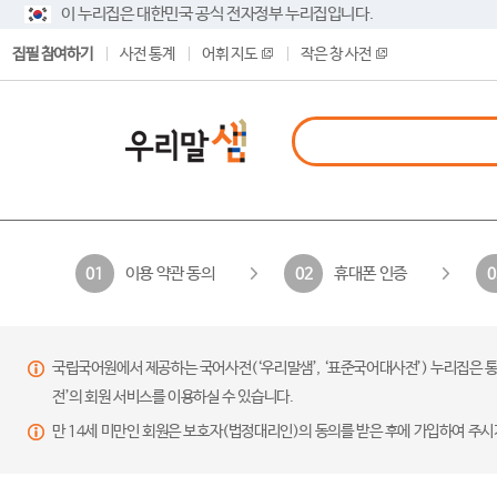
이 누리집은 대한민국 공식 전자정부 누리집입니다.
집필 참여하기
사전 통계
어휘 지도
작은 창 사전
이용 약관 동의
휴대폰 인증
01
02
0
국립국어원에서 제공하는 국어사전(‘우리말샘’, ‘표준국어대사전’) 누리집은 통
전’의 회원 서비스를 이용하실 수 있습니다.
만 14세 미만인 회원은 보호자(법정대리인)의 동의를 받은 후에 가입하여 주시