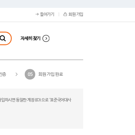
들어가기
회원 가입
자세히 찾기
인증
회원 가입 완료
05
가입하시면 동일한 계정(ID)으로 ‘표준국어대사