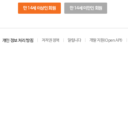
만 14세 이상인 회원
만 14세 미만인 회원
개인 정보 처리 방침
저작권 정책
알립니다
개발 지원(Open API)