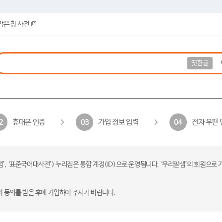
작은 창 사전
옛한글
휴대폰 인증
가입 정보 입력
전자 우편 
2
03
04
 ‘표준국어대사전’) 누리집은 통합 계정(ID)으로 운영됩니다. ‘우리말샘’의 회원으로 
의 동의를 받은 후에 가입하여 주시기 바랍니다.