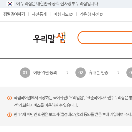
이 누리집은 대한민국 공식 전자정부 누리집입니다.
집필 참여하기
사전 통계
어휘 지도
작은 창 사전
이용 약관 동의
휴대폰 인증
01
02
0
국립국어원에서 제공하는 국어사전(‘우리말샘’, ‘표준국어대사전’) 누리집은 통
전’의 회원 서비스를 이용하실 수 있습니다.
만 14세 미만인 회원은 보호자(법정대리인)의 동의를 받은 후에 가입하여 주시