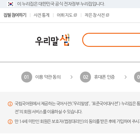
이 누리집은 대한민국 공식 전자정부 누리집입니다.
집필 참여하기
사전 통계
어휘 지도
작은 창 사전
이용 약관 동의
휴대폰 인증
01
02
0
국립국어원에서 제공하는 국어사전(‘우리말샘’, ‘표준국어대사전’) 누리집은 통
전’의 회원 서비스를 이용하실 수 있습니다.
만 14세 미만인 회원은 보호자(법정대리인)의 동의를 받은 후에 가입하여 주시