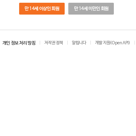
만 14세 이상인 회원
만 14세 미만인 회원
개인 정보 처리 방침
저작권 정책
알립니다
개발 지원(Open API)