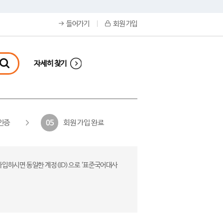
들어가기
회원 가입
자세히 찾기
인증
회원 가입 완료
05
가입하시면 동일한 계정(ID)으로 ‘표준국어대사