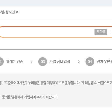
작은 창 사전
옛한글
휴대폰 인증
가입 정보 입력
전자 우편 
2
03
04
 ‘표준국어대사전’) 누리집은 통합 계정(ID)으로 운영됩니다. ‘우리말샘’의 회원으로 
의 동의를 받은 후에 가입하여 주시기 바랍니다.