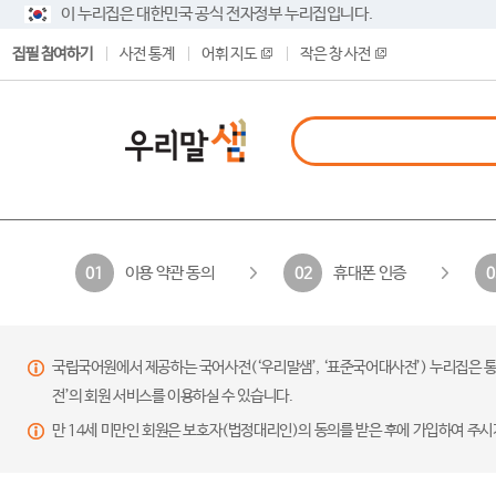
이 누리집은 대한민국 공식 전자정부 누리집입니다.
집필 참여하기
사전 통계
어휘 지도
작은 창 사전
이용 약관 동의
휴대폰 인증
01
02
0
국립국어원에서 제공하는 국어사전(‘우리말샘’, ‘표준국어대사전’) 누리집은 통
전’의 회원 서비스를 이용하실 수 있습니다.
만 14세 미만인 회원은 보호자(법정대리인)의 동의를 받은 후에 가입하여 주시