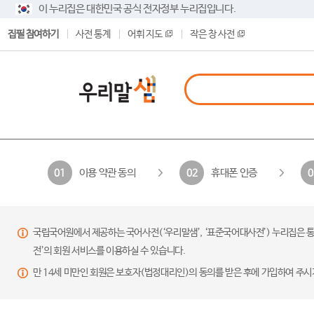
이 누리집은 대한민국 공식 전자정부 누리집입니다.
집필 참여하기
사전 통계
어휘 지도
작은 창 사전
이용 약관 동의
휴대폰 인증
01
02
0
국립국어원에서 제공하는 국어사전(‘우리말샘’, ‘표준국어대사전’) 누리집은 통
전’의 회원 서비스를 이용하실 수 있습니다.
만 14세 미만인 회원은 보호자(법정대리인)의 동의를 받은 후에 가입하여 주시