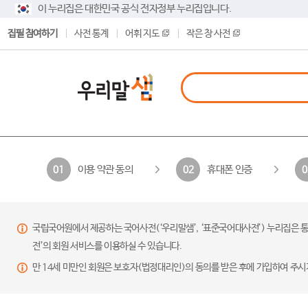
이 누리집은 대한민국 공식 전자정부 누리집입니다.
집필 참여하기
사전 통계
어휘 지도
작은 창 사전
이용 약관 동의
휴대폰 인증
01
02
0
국립국어원에서 제공하는 국어사전(‘우리말샘’, ‘표준국어대사전’) 누리집은 통
전’의 회원 서비스를 이용하실 수 있습니다.
만 14세 미만인 회원은 보호자(법정대리인)의 동의를 받은 후에 가입하여 주시