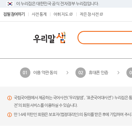
이 누리집은 대한민국 공식 전자정부 누리집입니다.
집필 참여하기
사전 통계
어휘 지도
작은 창 사전
이용 약관 동의
휴대폰 인증
01
02
0
국립국어원에서 제공하는 국어사전(‘우리말샘’, ‘표준국어대사전’) 누리집은 통
전’의 회원 서비스를 이용하실 수 있습니다.
만 14세 미만인 회원은 보호자(법정대리인)의 동의를 받은 후에 가입하여 주시