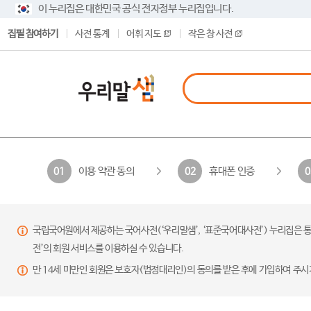
이 누리집은 대한민국 공식 전자정부 누리집입니다.
집필 참여하기
사전 통계
어휘 지도
작은 창 사전
이용 약관 동의
휴대폰 인증
01
02
0
국립국어원에서 제공하는 국어사전(‘우리말샘’, ‘표준국어대사전’) 누리집은 통
전’의 회원 서비스를 이용하실 수 있습니다.
만 14세 미만인 회원은 보호자(법정대리인)의 동의를 받은 후에 가입하여 주시