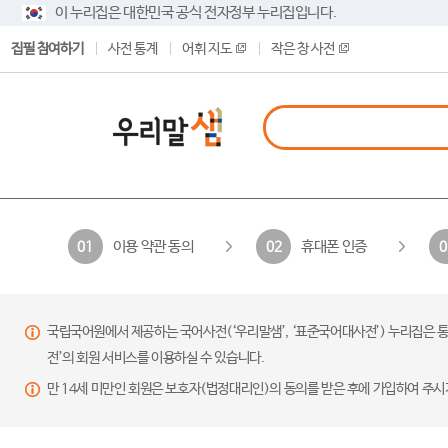
이 누리집은 대한민국 공식 전자정부 누리집입니다.
집필 참여하기
사전 통계
어휘 지도
작은 창 사전
이용 약관 동의
휴대폰 인증
01
02
0
국립국어원에서 제공하는 국어사전(‘우리말샘’, ‘표준국어대사전’) 누리집은 통
전’의 회원 서비스를 이용하실 수 있습니다.
만 14세 미만인 회원은 보호자(법정대리인)의 동의를 받은 후에 가입하여 주시