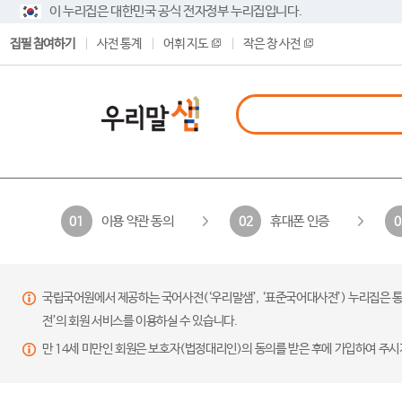
이 누리집은 대한민국 공식 전자정부 누리집입니다.
집필 참여하기
사전 통계
어휘 지도
작은 창 사전
이용 약관 동의
휴대폰 인증
01
02
0
국립국어원에서 제공하는 국어사전(‘우리말샘’, ‘표준국어대사전’) 누리집은 통
전’의 회원 서비스를 이용하실 수 있습니다.
만 14세 미만인 회원은 보호자(법정대리인)의 동의를 받은 후에 가입하여 주시