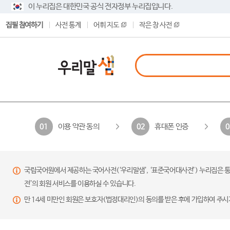
이 누리집은 대한민국 공식 전자정부 누리집입니다.
집필 참여하기
사전 통계
어휘 지도
작은 창 사전
이용 약관 동의
휴대폰 인증
01
02
0
국립국어원에서 제공하는 국어사전(‘우리말샘’, ‘표준국어대사전’) 누리집은 통
전’의 회원 서비스를 이용하실 수 있습니다.
만 14세 미만인 회원은 보호자(법정대리인)의 동의를 받은 후에 가입하여 주시