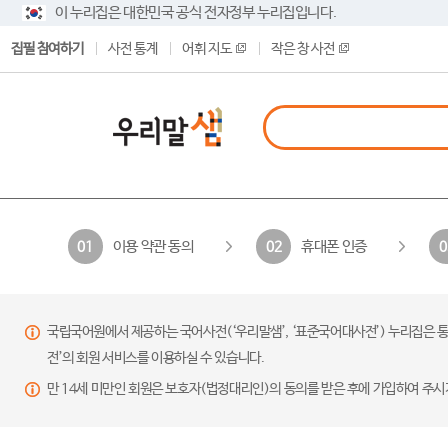
이 누리집은 대한민국 공식 전자정부 누리집입니다.
집필 참여하기
사전 통계
어휘 지도
작은 창 사전
이용 약관 동의
휴대폰 인증
01
02
0
국립국어원에서 제공하는 국어사전(‘우리말샘’, ‘표준국어대사전’) 누리집은 통
전’의 회원 서비스를 이용하실 수 있습니다.
만 14세 미만인 회원은 보호자(법정대리인)의 동의를 받은 후에 가입하여 주시