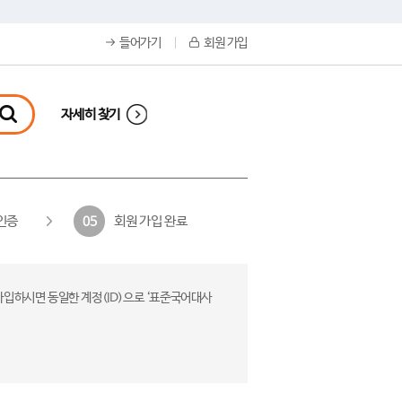
들어가기
회원 가입
자세히 찾기
인증
회원 가입 완료
05
가입하시면 동일한 계정(ID)으로 ‘표준국어대사