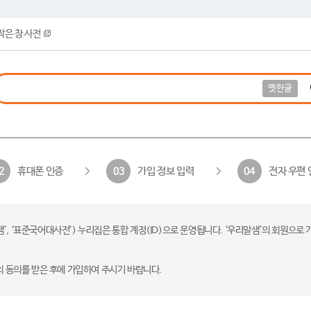
작은 창 사전
옛한글
휴대폰 인증
가입 정보 입력
전자 우편 
2
03
04
 ‘표준국어대사전’) 누리집은 통합 계정(ID)으로 운영됩니다. ‘우리말샘’의 회원으로 
의 동의를 받은 후에 가입하여 주시기 바랍니다.