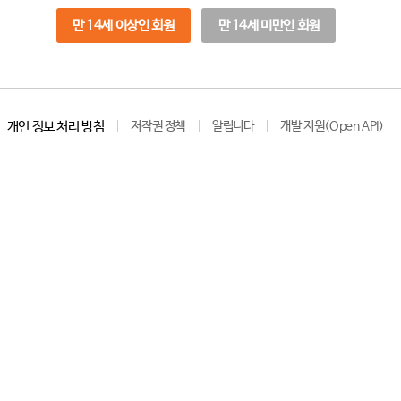
만 14세 이상인 회원
만 14세 미만인 회원
개인 정보 처리 방침
저작권 정책
알립니다
개발 지원(Open API)