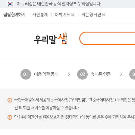
이 누리집은 대한민국 공식 전자정부 누리집입니다.
집필 참여하기
사전 통계
어휘 지도
작은 창 사전
이용 약관 동의
휴대폰 인증
01
02
0
국립국어원에서 제공하는 국어사전(‘우리말샘’, ‘표준국어대사전’) 누리집은 통
전’의 회원 서비스를 이용하실 수 있습니다.
만 14세 미만인 회원은 보호자(법정대리인)의 동의를 받은 후에 가입하여 주시