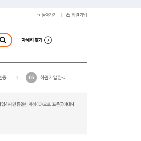
들어가기
회원 가입
자세히 찾기
인증
회원 가입 완료
05
가입하시면 동일한 계정(ID)으로 ‘표준국어대사