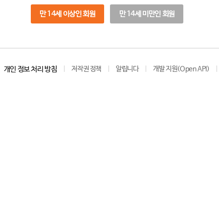
만 14세 이상인 회원
만 14세 미만인 회원
개인 정보 처리 방침
저작권 정책
알립니다
개발 지원(Open API)