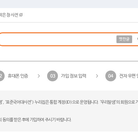
작은 창 사전
옛한글
휴대폰 인증
가입 정보 입력
전자 우편 
2
03
04
 ‘표준국어대사전’) 누리집은 통합 계정(ID)으로 운영됩니다. ‘우리말샘’의 회원으로 
의 동의를 받은 후에 가입하여 주시기 바랍니다.