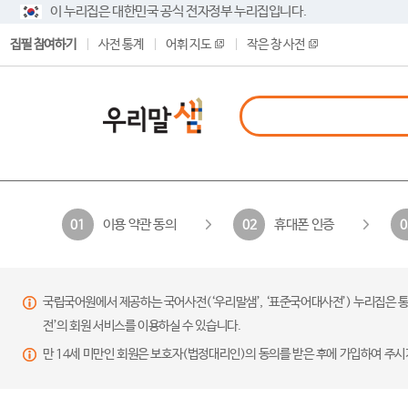
이 누리집은 대한민국 공식 전자정부 누리집입니다.
집필 참여하기
사전 통계
어휘 지도
작은 창 사전
이용 약관 동의
휴대폰 인증
01
02
0
국립국어원에서 제공하는 국어사전(‘우리말샘’, ‘표준국어대사전’) 누리집은 통
전’의 회원 서비스를 이용하실 수 있습니다.
만 14세 미만인 회원은 보호자(법정대리인)의 동의를 받은 후에 가입하여 주시