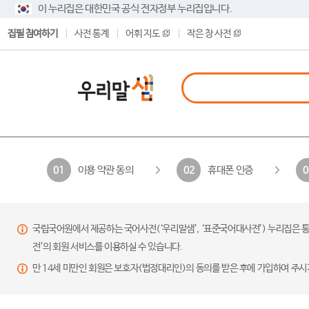
이 누리집은 대한민국 공식 전자정부 누리집입니다.
집필 참여하기
사전 통계
어휘 지도
작은 창 사전
이용 약관 동의
휴대폰 인증
01
02
0
국립국어원에서 제공하는 국어사전(‘우리말샘’, ‘표준국어대사전’) 누리집은 통
전’의 회원 서비스를 이용하실 수 있습니다.
만 14세 미만인 회원은 보호자(법정대리인)의 동의를 받은 후에 가입하여 주시