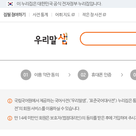
이 누리집은 대한민국 공식 전자정부 누리집입니다.
집필 참여하기
사전 통계
어휘 지도
작은 창 사전
이용 약관 동의
휴대폰 인증
01
02
0
국립국어원에서 제공하는 국어사전(‘우리말샘’, ‘표준국어대사전’) 누리집은 통
전’의 회원 서비스를 이용하실 수 있습니다.
만 14세 미만인 회원은 보호자(법정대리인)의 동의를 받은 후에 가입하여 주시