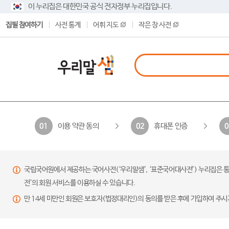
이 누리집은 대한민국 공식 전자정부 누리집입니다.
집필 참여하기
사전 통계
어휘 지도
작은 창 사전
이용 약관 동의
휴대폰 인증
01
02
0
국립국어원에서 제공하는 국어사전(‘우리말샘’, ‘표준국어대사전’) 누리집은 통
전’의 회원 서비스를 이용하실 수 있습니다.
만 14세 미만인 회원은 보호자(법정대리인)의 동의를 받은 후에 가입하여 주시