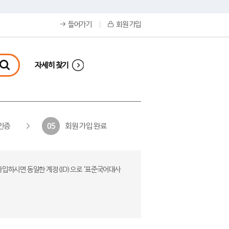
들어가기
회원 가입
자세히 찾기
인증
회원 가입 완료
05
가입하시면 동일한 계정(ID)으로 ‘표준국어대사