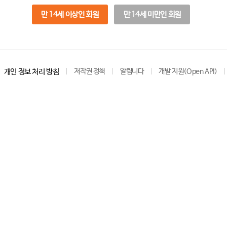
만 14세 이상인 회원
만 14세 미만인 회원
개인 정보 처리 방침
저작권 정책
알립니다
개발 지원(Open API)