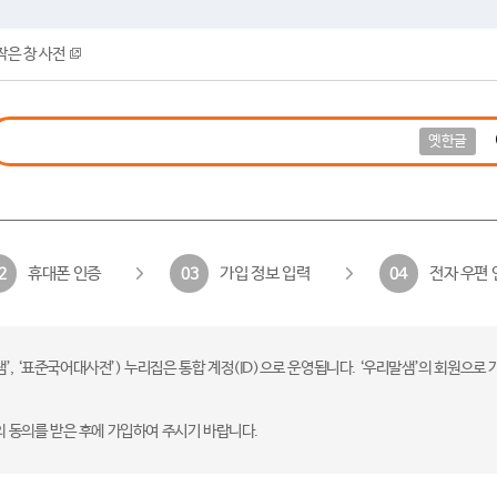
작은 창 사전
옛한글
휴대폰 인증
가입 정보 입력
전자 우편 
2
03
04
 ‘표준국어대사전’) 누리집은 통합 계정(ID)으로 운영됩니다. ‘우리말샘’의 회원으로 
의 동의를 받은 후에 가입하여 주시기 바랍니다.