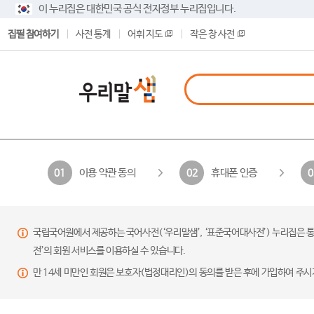
이 누리집은 대한민국 공식 전자정부 누리집입니다.
집필 참여하기
사전 통계
어휘 지도
작은 창 사전
이용 약관 동의
휴대폰 인증
01
02
0
국립국어원에서 제공하는 국어사전(‘우리말샘’, ‘표준국어대사전’) 누리집은 통
전’의 회원 서비스를 이용하실 수 있습니다.
만 14세 미만인 회원은 보호자(법정대리인)의 동의를 받은 후에 가입하여 주시