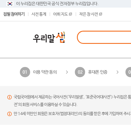
이 누리집은 대한민국 공식 전자정부 누리집입니다.
집필 참여하기
사전 통계
어휘 지도
작은 창 사전
이용 약관 동의
휴대폰 인증
01
02
0
국립국어원에서 제공하는 국어사전(‘우리말샘’, ‘표준국어대사전’) 누리집은 통
전’의 회원 서비스를 이용하실 수 있습니다.
만 14세 미만인 회원은 보호자(법정대리인)의 동의를 받은 후에 가입하여 주시