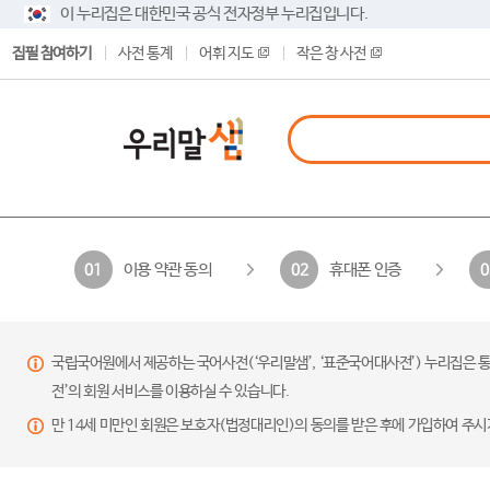
이 누리집은 대한민국 공식 전자정부 누리집입니다.
집필 참여하기
사전 통계
어휘 지도
작은 창 사전
이용 약관 동의
휴대폰 인증
01
02
0
국립국어원에서 제공하는 국어사전(‘우리말샘’, ‘표준국어대사전’) 누리집은 통
전’의 회원 서비스를 이용하실 수 있습니다.
만 14세 미만인 회원은 보호자(법정대리인)의 동의를 받은 후에 가입하여 주시