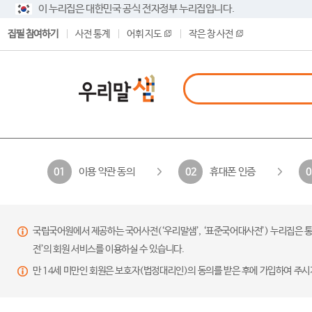
이 누리집은 대한민국 공식 전자정부 누리집입니다.
집필 참여하기
사전 통계
어휘 지도
작은 창 사전
이용 약관 동의
휴대폰 인증
01
02
0
국립국어원에서 제공하는 국어사전(‘우리말샘’, ‘표준국어대사전’) 누리집은 통
전’의 회원 서비스를 이용하실 수 있습니다.
만 14세 미만인 회원은 보호자(법정대리인)의 동의를 받은 후에 가입하여 주시